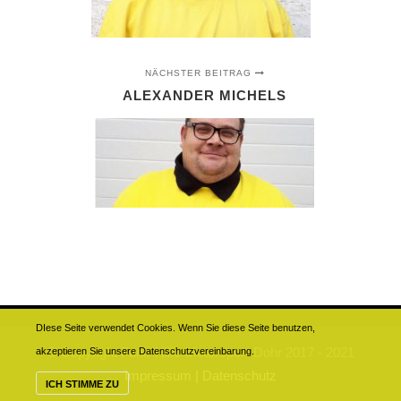
NÄCHSTER BEITRAG
ALEXANDER MICHELS
DIese Seite verwendet Cookies. Wenn Sie diese Seite benutzen,
© Copyright Funk-Hilfe-Motorsport-Dohr 2017 - 2021
akzeptieren Sie unsere Datenschutzvereinbarung.
Impressum |
Datenschutz
ICH STIMME ZU